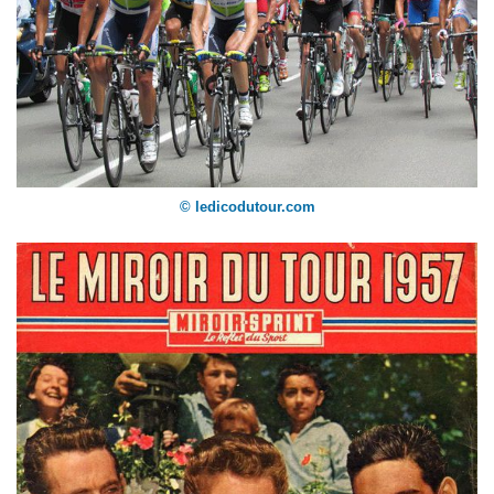
© ledicodutour.com