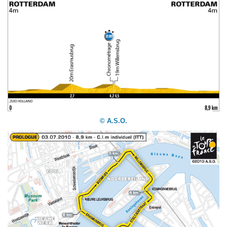
© A.S.O.