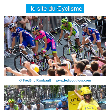
© Frédéric Rambault www.ledicodutour.com