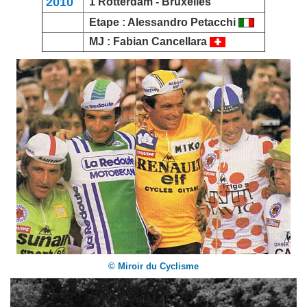
2010
1 Rotterdam -
Bruxelles
Etape :
Alessandro Petacchi
MJ :
Fabian Cancellara
© Miroir du Cyclisme