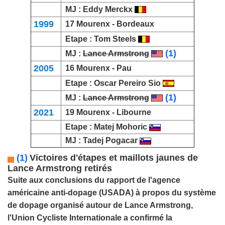
MJ :
Eddy Merckx
1999
17 Mourenx -
Bordeaux
Etape :
Tom Steels
(1)
MJ :
Lance Armstrong
2005
16 Mourenx -
Pau
Etape :
Oscar Pereiro Sio
(1)
MJ :
Lance Armstrong
2021
19 Mourenx -
Libourne
Etape :
Matej Mohoric
MJ :
Tadej Pogacar
(1)
Victoires d'étapes et maillots jaunes de
Lance Armstrong retirés
Suite aux conclusions du rapport de l'agence
américaine anti-dopage (USADA) à propos du système
de dopage organisé autour de
Lance Armstrong
,
l'Union Cycliste Internationale a confirmé la