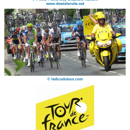
www.dewielersite.net
© ledicodutour.com