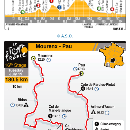
© A.S.O.