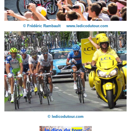
© Frédéric Rambault www.ledicodutour.com
© ledicodutour.com