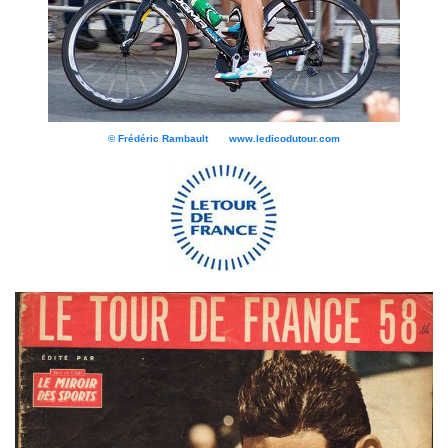
© Frédéric Rambault www.ledicodutour.com