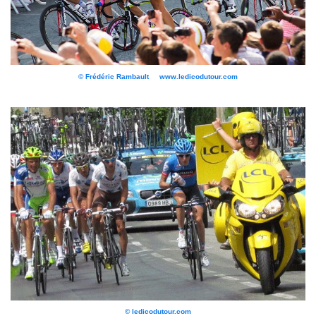
© Frédéric Rambault www.ledicodutour.com
© ledicodutour.com