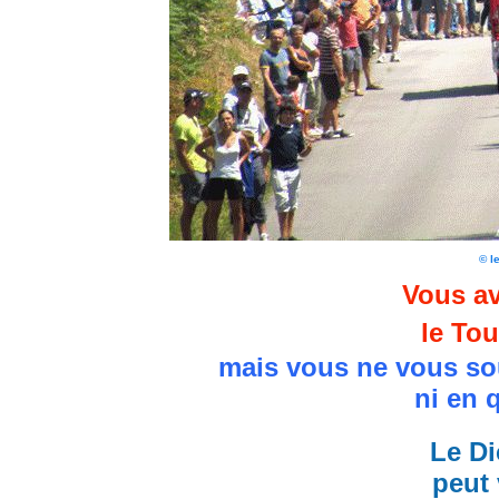
© l
Vous av
le Tou
mais vous ne vous so
ni en 
Le Di
peut 