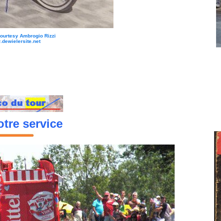
Courtesy Ambrogio Rizzi
dewielersite.net
tre service