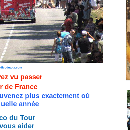
edicodutour.com
ez vu passer
r de France
uvenez plus exactement où
quelle année
co du Tour
vous aider