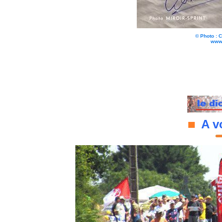
© Photo : 
www.
A vo