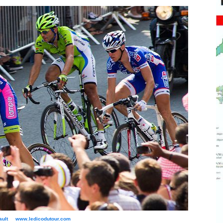
bault www.ledicodutour.com