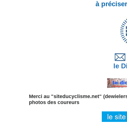
à précise
le Di
Merci au "siteducyclisme.net" (dewielersi
photos des coureurs