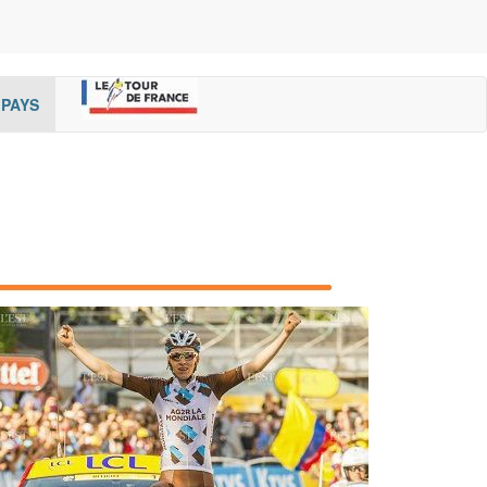
rent)
(cur
PAYS
rent