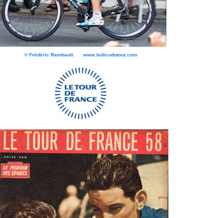
© Frédéric Rambault www.ledicodutour.com