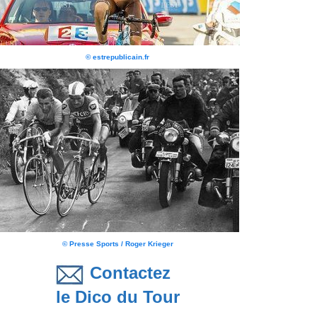
© estrepublicain.fr
© Presse Sports / Roger Krieger
Contactez
le Dico du Tour