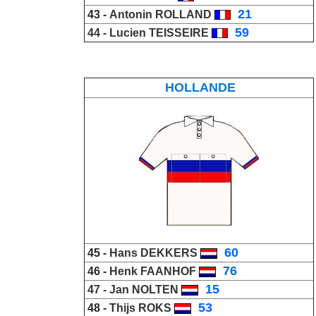
_
21
43 -
Antonin ROLLAND
_
59
44 -
Lucien TEISSEIRE
HOLLANDE
_
60
45 -
Hans DEKKERS
_
76
46 -
Henk FAANHOF
_
15
47 -
Jan NOLTEN
_
53
48 -
Thijs ROKS