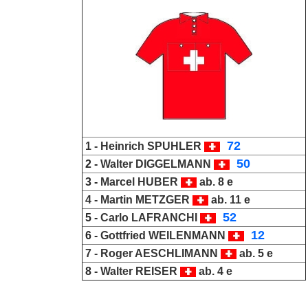
_
72
1 -
Heinrich SPUHLER
_
50
2 -
Walter DIGGELMANN
3 -
Marcel HUBER
ab. 8 e
4 -
Martin METZGER
ab. 11 e
_
52
5 -
Carlo LAFRANCHI
_
12
6 -
Gottfried WEILENMANN
7 -
Roger AESCHLIMANN
ab. 5 e
8 -
Walter REISER
ab. 4 e