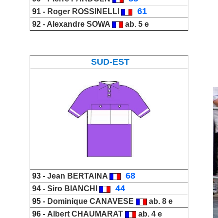
_
61
91 -
Roger ROSSINELLI
92 -
Alexandre SOWA
ab. 5 e
SUD-EST
_
68
93 -
Jean BERTAINA
_
44
94 -
Siro BIANCHI
95 -
Dominique CANAVESE
ab. 8 e
96 -
Albert CHAUMARAT
ab. 4 e