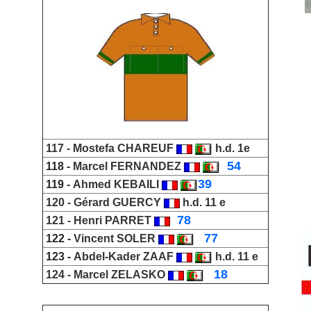
117 -
Mostefa CHAREUF
h.d. 1e
_
54
118 -
Marcel FERNANDEZ
39
119 -
Ahmed KEBAILI
120 -
Gérard GUERCY
h.d. 11 e
_
78
121 -
Henri PARRET
_
77
122 -
Vincent SOLER
123 -
Abdel-Kader ZAAF
h.d. 11 e
_
18
124 -
Marcel ZELASKO