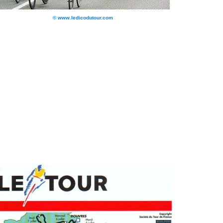
© www.ledicodutour.com