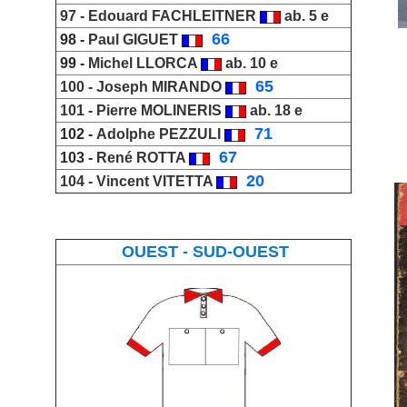
97 -
Edouard FACHLEITNER
ab. 5 e
_
66
98 -
Paul GIGUET
99 -
Michel LLORCA
ab. 10 e
_
65
100 -
Joseph
MIRANDO
101 -
Pierre MOLINERIS
ab. 18 e
_
71
102 -
Adolphe PEZZULI
_
67
103 -
René ROTTA
_
20
104 -
Vincent VITETTA
OUEST - SUD-OUEST