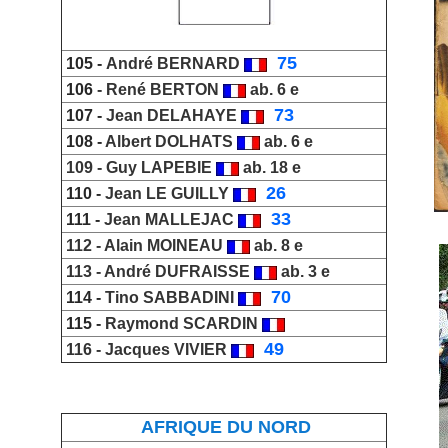
_
75
105 -
André BERNARD
106
-
René BERTON
ab. 6 e
_
73
107 -
Jean DELAHAYE
108 -
Albert DOLHATS
ab. 6 e
109 -
Guy LAPEBIE
ab. 18 e
_
26
110 -
Jean LE GUILLY
_
33
111 -
Jean MALLEJAC
112 -
Alain MOINEAU
ab. 8 e
113 -
André DUFRAISSE
ab. 3 e
_
70
114 -
Tino SABBADINI
_
115 -
Raymond SCARDIN
_
49
116 -
Jacques VIVIER
AFRIQUE DU NORD