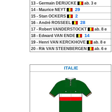
13 -
Germain
DERIJCKE
ab. 3 e
_
29
14 -
Maurice NEYT
_
2
15 -
Stan OCKERS
_
28
16 -
André ROSSEEL
17 -
Robert VANDERSTOCKT
ab. 8 e
_
14
18 -
Edward VAN ENDE
19 -
Henri VAN KERCKHOVE
ab. 8 e
20 -
Rik
VAN STEENBERGEN
ab. 6 e
ITALIE