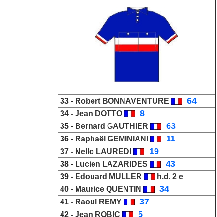
_
64
33 -
Robert BONNAVENTURE
_
8
34 -
Jean DOTTO
_
63
35 -
Bernard GAUTHIER
_
11
36 -
Raphaël GEMINIANI
_
19
37 -
Nello LAUREDI
_
43
38 -
Lucien LAZARIDES
39 -
Edouard
MULLER
h.d. 2 e
_
34
40 -
Maurice QUENTIN
_
37
41 -
Raoul REMY
_
5
42 -
Jean ROBIC