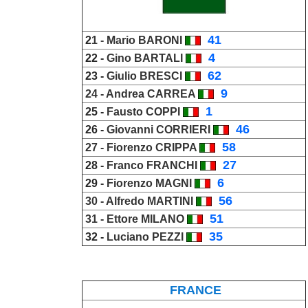
_
41
2
1 -
Mario BARONI
_
4
22 -
Gino BARTALI
_
62
23 -
Giulio BRESCI
_
9
24 -
Andrea CARREA
_
1
25 -
Fausto COPPI
_
46
26 -
Giovanni CORRIERI
_
58
27 -
Fiorenzo CRIPPA
_
27
28 -
Franco FRANCHI
_
6
29 -
Fiorenzo MAGNI
_
56
30 -
Alfredo MARTINI
_
51
31 -
Ettore MILANO
_
35
32 -
Luciano PEZZI
FRANCE