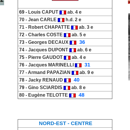
69 -
Louis
CAPUT
ab. 4 e
70 -
Jean CARLE
h.d. 2 e
71 -
Robert CHAPATTE
ab. 3 e
72 -
Charles COSTE
ab. 5 e
_
36
73 -
Georges DECAUX
7
4 -
Jacques DUPONT
ab. 6 e
75 -
Pierre GAUDOT
ab. 4 e
_
31
76 -
Jacques MARINELLI
7
7 -
Armand PAPAZIAN
ab. 9 e
_
40
78 -
Jacky RENAUD
79 -
Gino SCIARDIS
ab. 8 e
_
48
80 -
Eugène TELOTTE
NORD-EST - CENTRE