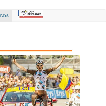
rent)
(cur
PAYS
rent