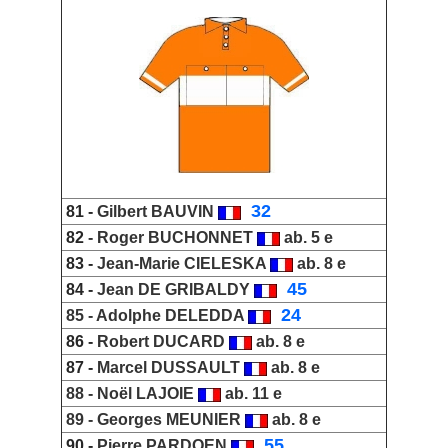
_
32
81 -
Gilbert BAUVIN
82
-
Roger BUCHONNET
ab. 5 e
83 -
Jean-Marie CIELESKA
ab. 8 e
_
45
84 -
Jean DE GRIBALDY
_
24
85 -
Adolphe DELEDDA
86 -
Robert DUCARD
ab. 8 e
87 -
Marcel DUSSAULT
ab. 8 e
88 -
Noël LAJOIE
ab. 11 e
89 -
Georges MEUNIER
ab. 8 e
_
55
90 -
Pierre PARDOEN