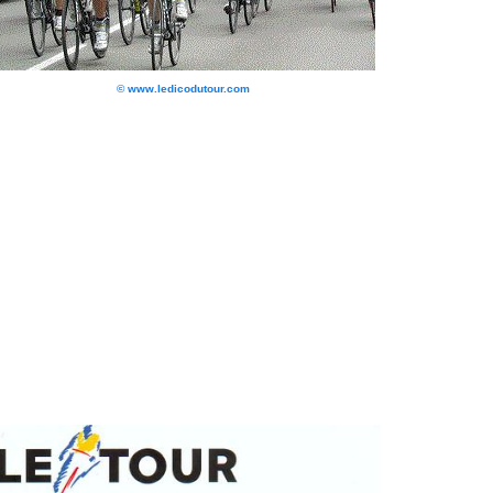
© www.ledicodutour.com