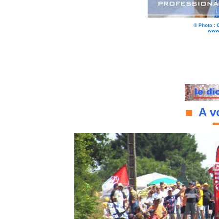
© Photo :
www.
A vo