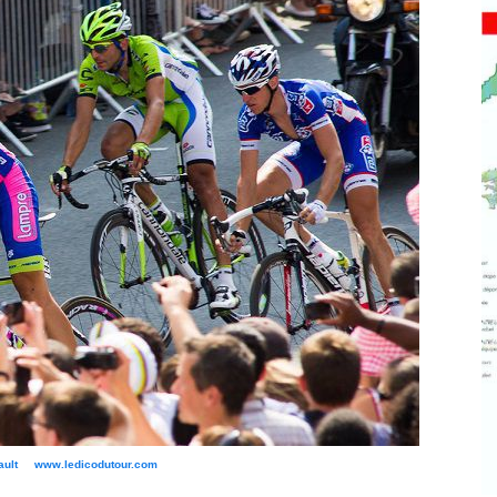
bault www.ledicodutour.com