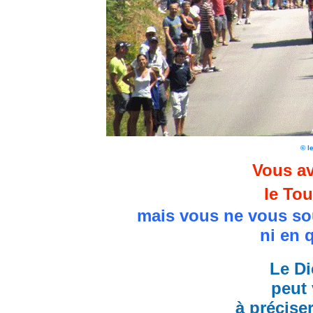
© l
Vous av
le Tou
mais vous ne vous so
ni en 
Le Di
peut 
à précise