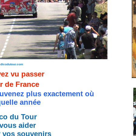
edicodutour.com
ez vu passer
r de France
uvenez plus exactement où
quelle année
co du Tour
vous aider
r vos souvenirs