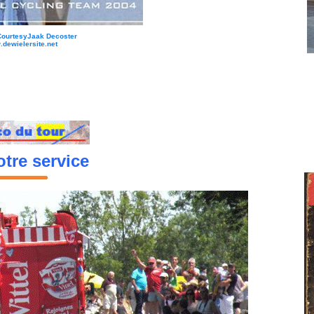
 CourtesyJaak Decoster
dewielersite.net
tre service