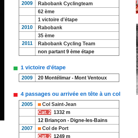
2009
Rabobank Cyclingteam
62 ème
1 victoire d'étape
2010
Rabobank
35 ème
2011
Rabobank Cycling Team
non partant 9 ème étape
1 victoire d'étape
2009
20 Montélimar - Mont Ventoux
4 passages ou arrivée en tête à un col
2005
Col Saint-Jean
Cat. 2
1332 m
12 Briançon - Digne-les-Bains
2007
Col de Port
Cat. 2
1249 m