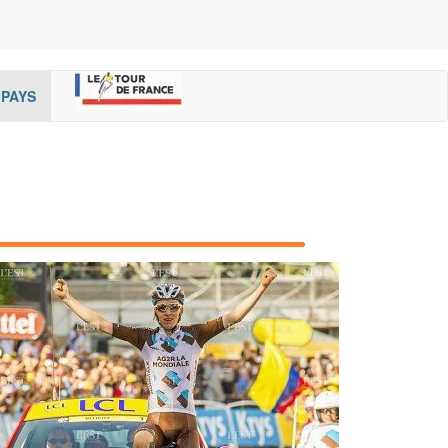
rent)
(cur
PAYS
rent