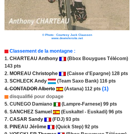
© Photo : Courtesy Jack Claassen
www.dewielersite.net
Classement de la montagne :
1.
CHARTEAU Anthony
(Bbox Bouygues Télécom)
143 pts
2.
MOREAU Christophe
(Caisse d'Epargne) 128 pts
3.
SCHLECK Andy
(Team Saxo Bank) 116 pts
(1)
4.
CONTADOR Alberto
(Astana) 112 pts
disqualifié pour dopage
5. CUNEGO Damiano
(Lampre-Farnese) 99 pts
6.
SANCHEZ Samuel
(Euskaltel - Euskadi) 96 pts
7.
CASAR Sandy
(FDJ) 93 pts
8.
PINEAU Jérôme
(Quick Step) 92 pts