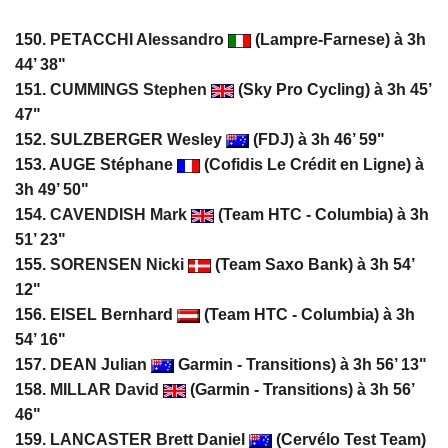
150.
PETACCHI Alessandro
(Lampre-Farnese) à 3h
44’ 38"
151.
CUMMINGS Stephen
(Sky Pro Cycling) à 3h 45’
47"
152. SULZBERGER Wesley
(FDJ) à 3h 46’ 59"
153. AUGE Stéphane
(Cofidis Le Crédit en Ligne) à
3h 49’ 50"
154.
CAVENDISH Mark
(Team HTC - Columbia) à 3h
51’ 23"
155.
SORENSEN Nicki
(Team Saxo Bank) à 3h 54’
12"
156. EISEL Bernhard
(Team HTC - Columbia) à 3h
54’ 16"
157. DEAN Julian
Garmin - Transitions) à 3h 56’ 13"
158.
MILLAR David
(Garmin - Transitions) à 3h 56’
46"
159. LANCASTER Brett Daniel
(Cervélo Test Team)