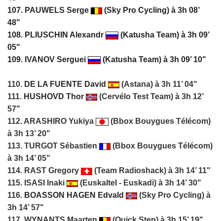
107.
PAUWELS Serge
(Sky Pro Cycling) à 3h 08’
48"
108. PLIUSCHIN Alexandr
(Katusha Team) à 3h 09’
05"
109.
IVANOV Serguei
(Katusha Team) à 3h 09’ 10"
110.
DE LA FUENTE David
(Astana) à 3h 11’ 04"
111.
HUSHOVD Thor
(Cervélo Test Team) à 3h 12’
57"
112. ARASHIRO Yukiya
(Bbox Bouygues Télécom)
à 3h 13’ 20"
113. TURGOT Sébastien
(Bbox Bouygues Télécom)
à 3h 14’ 05"
114. RAST Gregory
(Team Radioshack) à 3h 14’ 11"
115. ISASI Inaki
(Euskaltel - Euskadi) à 3h 14’ 30"
116.
BOASSON HAGEN Edvald
(Sky Pro Cycling) à
3h 14’ 57"
117. WYNANTS Maarten
(Quick Step) à 3h 15’ 19"