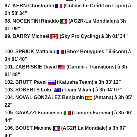
97. KERN Christophe
(Cofidis Le Crédit en Ligne) à
2h 58’ 34"
98.
NOCENTINI Rinaldo
(AG2R-La Mondiale) à 3h
01’ 09"
99. BARRY Michaël
(Sky Pro Cycling) à 3h 01’ 34"
100. SPRICK Matthieu
(Bbox Bouygues Télécom) à
3h 01’ 40"
101.
ZABRISKIE David
(Garmin - Transitions) à 3h
01’ 48"
102. BRUTT Pavel
(Katusha Team) à 3h 03’ 12"
103. ROBERTS Luke
(Team Milram) à 3h 04’ 07"
104. NOVAL GONZALEZ Benjamin
(Astana) à 3h 05’
22"
105. GAVAZZI Francesco
(Lampre-Farnese) à 3h 06’
44"
106. BOUET Maxime
(AG2R La Mondiale) à 3h 07’
40"