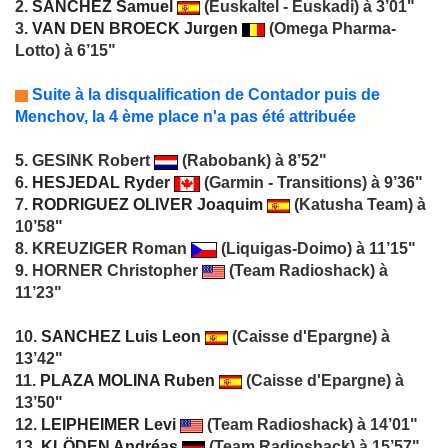
2.
SANCHEZ Samuel
(Euskaltel - Euskadi) à 3’01"
3.
VAN DEN BROECK Jurgen
(Omega Pharma-
Lotto) à 6’15"
Suite à la disqualification de Contador puis de
Menchov, la 4 ème place n'a pas été attribuée
5. GESINK Robert
(Rabobank) à 8’52"
6.
HESJEDAL Ryder
(Garmin - Transitions) à 9’36"
7.
RODRIGUEZ OLIVER Joaquim
(Katusha Team) à
10’58"
8. KREUZIGER Roman
(Liquigas-Doimo) à 11’15"
9. HORNER Christopher
(Team Radioshack) à
11’23"
10.
SANCHEZ Luis Leon
(Caisse d'Epargne) à
13’42"
11.
PLAZA MOLINA Ruben
(Caisse d'Epargne) à
13’50"
12.
LEIPHEIMER Levi
(Team Radioshack) à 14’01"
13.
KLÖDEN Andréas
(Team Radioshack) à 15’57"