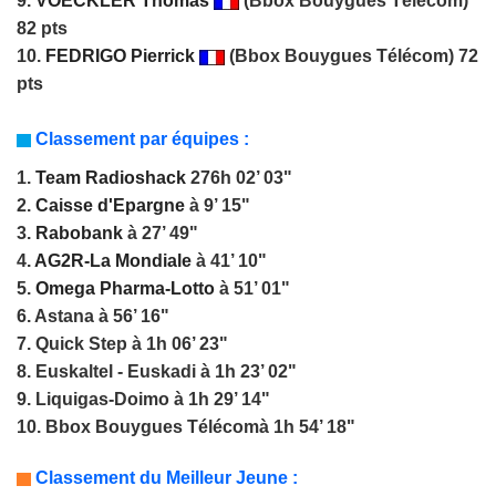
9.
VOECKLER Thomas
(Bbox Bouygues Télécom)
82 pts
10.
FEDRIGO Pierrick
(Bbox Bouygues Télécom) 72
pts
Classement par équipes :
1.
Team Radioshack
276h 02’ 03"
2.
Caisse d'Epargne
à 9’ 15"
3.
Rabobank
à 27’ 49"
4.
AG2R-La Mondiale
à 41’ 10"
5.
Omega Pharma-Lotto
à 51’ 01"
6. Astana à 56’ 16"
7. Quick Step à 1h 06’ 23"
8. Euskaltel - Euskadi à 1h 23’ 02"
9. Liquigas-Doimo à 1h 29’ 14"
10. Bbox Bouygues Télécomà 1h 54’ 18"
Classement du Meilleur Jeune :