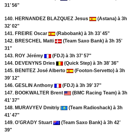
31’ 56"
140. HERNANDEZ BLAZQUEZ Jesus
(Astana) à 3h
32’ 02"
141.
FREIRE Oscar
(Rabobank) à 3h 33’ 45"
142. BRESCHEL Matti
(Team Saxo Bank) à 3h 35’
31"
143.
ROY Jérémy
(FDJ) à 3h 37’ 57"
144. DEVENYNS Dries
(Quick Step) à 3h 38’ 36"
145. BENITEZ José Alberto
(Footon-Servetto) à 3h
39’ 12"
146. GESLIN Anthony
(FDJ) à 3h 39’ 37"
147. BOOKWALTER Brent
(BMC Racing Team) à 3h
41’ 37"
148. MURAVYEV Dmitriy
(Team Radioshack) à 3h
41’ 47"
149.
O’GRADY Stuart
(Team Saxo Bank) à 3h 42’
39"