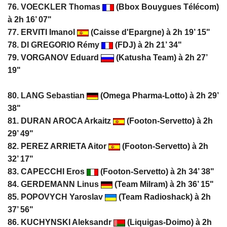
76.
VOECKLER Thomas
(Bbox Bouygues Télécom)
à 2h 16’ 07"
77. ERVITI Imanol
(Caisse d'Epargne) à 2h 19’ 15"
78.
DI GREGORIO Rémy
(FDJ) à 2h 21’ 34"
79. VORGANOV Eduard
(Katusha Team) à 2h 27’
19"
80.
LANG Sebastian
(Omega Pharma-Lotto) à 2h 29’
38"
81. DURAN AROCA Arkaitz
(Footon-Servetto) à 2h
29’ 49"
82. PEREZ ARRIETA Aitor
(Footon-Servetto) à 2h
32’ 17"
83. CAPECCHI Eros
(Footon-Servetto) à 2h 34’ 38"
84.
GERDEMANN Linus
(Team Milram) à 2h 36’ 15"
85.
POPOVYCH Yaroslav
(Team Radioshack) à 2h
37’ 56"
86. KUCHYNSKI Aleksandr
(Liquigas-Doimo) à 2h