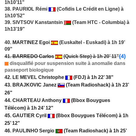
1h10’11"
38. PAURIOL Rémi
(Cofidis Le Crédit en Ligne) à
1h10’52"
39. SIVTSOV Kanstantsin
(Team HTC - Columbia) à
1h13’19"
40.
MARTINEZ Egoi
(Euskaltel - Euskadi) à 1h 19’
09"
(4)
41.
BARREDO Carlos
(Quick Step) à 1h 20’ 11"
disqualifié pour suspension suite à anomalie dans
passeport biologique
42.
LE MEVEL Christophe
(FDJ) à 1h 22’ 38"
43. BRAJKOVIC Janez
(Team Radioshack) à 1h 23’
26"
44.
CHARTEAU Anthony
(Bbox Bouygues
Télécom) à 1h 24’ 12"
45. GAUTIER Cyril
(Bbox Bouygues Télécom) à 1h
25’ 12"
46.
PAULINHO Sergio
(Team Radioshack) à 1h 25’