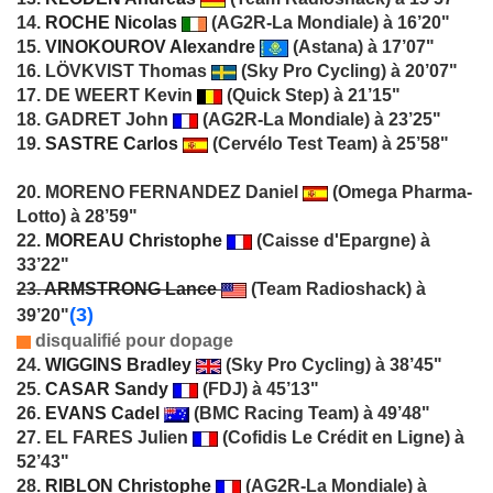
14.
ROCHE Nicolas
(AG2R-La Mondiale) à 16’20"
15.
VINOKOUROV Alexandre
(Astana) à 17’07"
16. LÖVKVIST Thomas
(Sky Pro Cycling) à 20’07"
17. DE WEERT Kevin
(Quick Step) à 21’15"
18. GADRET John
(AG2R-La Mondiale) à 23’25"
19.
SASTRE Carlos
(Cervélo Test Team) à 25’58"
20. MORENO FERNANDEZ Daniel
(Omega Pharma-
Lotto) à 28’59"
22.
MOREAU Christophe
(Caisse d'Epargne) à
33’22"
23.
ARMSTRONG Lance
(Team Radioshack) à
(3)
39’20"
disqualifié pour dopage
24.
WIGGINS Bradley
(Sky Pro Cycling) à 38’45"
25.
CASAR Sandy
(FDJ) à 45’13"
26.
EVANS Cadel
(BMC Racing Team) à 49’48"
27. EL FARES Julien
(Cofidis Le Crédit en Ligne) à
52’43"
28.
RIBLON Christophe
(AG2R-La Mondiale) à