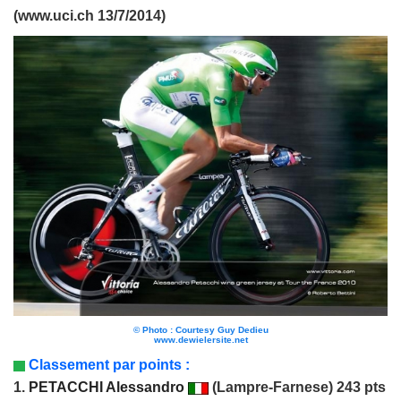
(www.uci.ch 13/7/2014)
© Photo : Courtesy Guy Dedieu
www.dewielersite.net
Classement par points :
1.
PETACCHI Alessandro
(Lampre-Farnese) 243 pts