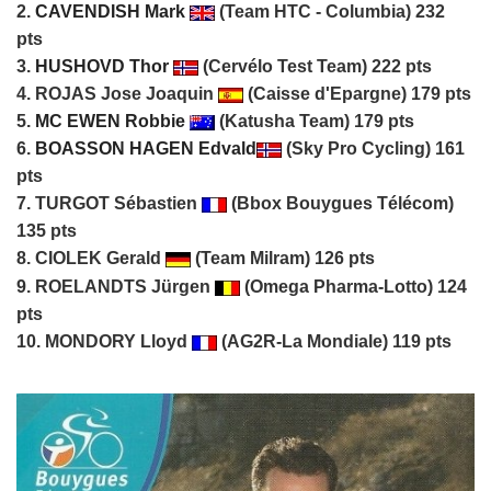
2.
CAVENDISH Mark
(Team HTC - Columbia) 232
pts
3.
HUSHOVD Thor
(Cervélo Test Team) 222 pts
4. ROJAS Jose Joaquin
(Caisse d'Epargne) 179 pts
5.
MC EWEN Robbie
(Katusha Team) 179 pts
6.
BOASSON HAGEN Edvald
(Sky Pro Cycling) 161
pts
7. TURGOT Sébastien
(Bbox Bouygues Télécom)
135 pts
8. CIOLEK Gerald
(Team Milram) 126 pts
9. ROELANDTS Jürgen
(Omega Pharma-Lotto) 124
pts
10. MONDORY Lloyd
(AG2R-La Mondiale) 119 pts