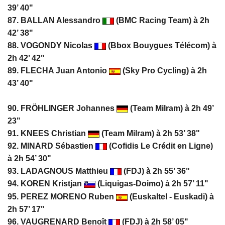
39’ 40"
87.
BALLAN Alessandro
(BMC Racing Team) à 2h
42’ 38"
88. VOGONDY Nicolas
(Bbox Bouygues Télécom) à
2h 42’ 42"
89.
FLECHA Juan Antonio
(Sky Pro Cycling) à 2h
43’ 40"
90. FRÖHLINGER Johannes
(Team Milram) à 2h 49’
23"
91. KNEES Christian
(Team Milram) à 2h 53’ 38"
92. MINARD Sébastien
(Cofidis Le Crédit en Ligne)
à 2h 54’ 30"
93.
LADAGNOUS Matthieu
(FDJ) à 2h 55’ 36"
94. KOREN Kristjan
(Liquigas-Doimo) à 2h 57’ 11"
95.
PEREZ MORENO Ruben
(Euskaltel - Euskadi) à
2h 57’ 17"
96. VAUGRENARD Benoît
(FDJ) à 2h 58’ 05"