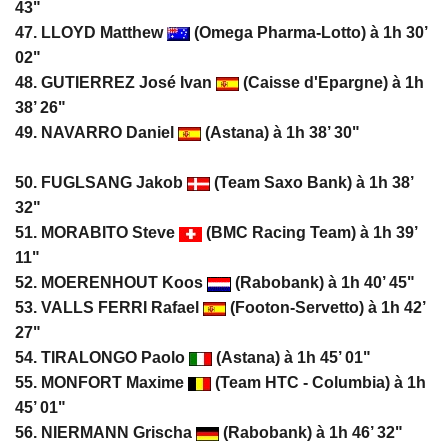
43"
47. LLOYD Matthew
(Omega Pharma-Lotto) à 1h 30’
02"
48. GUTIERREZ José Ivan
(Caisse d'Epargne) à 1h
38’ 26"
49. NAVARRO Daniel
(Astana) à 1h 38’ 30"
50. FUGLSANG Jakob
(Team Saxo Bank) à 1h 38’
32"
51. MORABITO Steve
(BMC Racing Team) à 1h 39’
11"
52. MOERENHOUT Koos
(Rabobank) à 1h 40’ 45"
53. VALLS FERRI Rafael
(Footon-Servetto) à 1h 42’
27"
54. TIRALONGO Paolo
(Astana) à 1h 45’ 01"
55. MONFORT Maxime
(Team HTC - Columbia) à 1h
45’ 01"
56. NIERMANN Grischa
(Rabobank) à 1h 46’ 32"