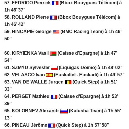
57.
FEDRIGO Pierrick
(Bbox Bouygues Télécom) à
1h 46’ 37"
58.
ROLLAND Pierre
(Bbox Bouygues Télécom) à
1h 46’ 42"
59.
HINCAPIE George
(BMC Racing Team) à 1h 46’
50"
60.
KIRYIENKA Vasil
(Caisse d'Epargne) à 1h 47’
54"
61.
SZMYD Sylvester
(Liquigas-Doimo) à 1h 48’ 02"
62. VELASCO Ivan
(Euskaltel - Euskadi) à 1h 49’ 57"
63. VAN DE WALLE Jurgen
(Quick Step) à 1h 51’
33"
64. PERGET Mathieu
(Caisse d'Epargne) à 1h 53’
39"
65. KOLOBNEV Alexandr
(Katusha Team) à 1h 55’
13"
66.
PINEAU Jérôme
(Quick Step) à 1h 57’ 58"