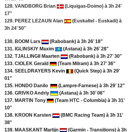
128. VANDBORG Brian
(Liquigas-Doimo) à 3h 24’
17"
129. PEREZ LEZAUN Alan
(Euskaltel - Euskadi) à
3h 24’ 50"
130.
BOOM Lars
(Rabobank) à 3h 26’ 18"
131.
IGLINSKIY Maxim
(Astana) à 3h 26’ 28"
132. TJALLINGII Maarten
(Rabobank) à 3h 27’ 30"
133. CIOLEK Gerald
(Team Milram) à 3h 27’ 36"
134. SEELDRAYERS Kevin
(Quick Step) à 3h 29’
01"
135. HONDO Danilo
(Lampre-Farnese) à 3h 29’ 12"
136. GRIVKO Andriy
(Astana) à 3h 30’ 06"
137.
MARTIN Tony
(Team HTC - Columbia) à 3h 31’
10"
138.
KROON Karsten
(BMC Racing Team) à 3h 31’
38"
139. MAASKANT Martijn
(Garmin - Transitions) à 3h