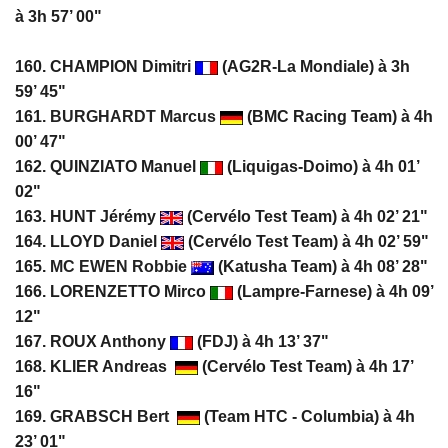
à 3h 57’ 00"
160. CHAMPION Dimitri
(AG2R-La Mondiale) à 3h
59’ 45"
161.
BURGHARDT Marcus
(BMC Racing Team) à 4h
00’ 47"
162. QUINZIATO Manuel
(Liquigas-Doimo) à 4h 01’
02"
163. HUNT Jérémy
(Cervélo Test Team) à 4h 02’ 21"
164. LLOYD Daniel
(Cervélo Test Team) à 4h 02’ 59"
165.
MC EWEN Robbie
(Katusha Team) à 4h 08’ 28"
166. LORENZETTO Mirco
(Lampre-Farnese) à 4h 09’
12"
167. ROUX Anthony
(FDJ) à 4h 13’ 37"
168. KLIER Andreas
(Cervélo Test Team) à 4h 17’
16"
169. GRABSCH Bert
(Team HTC - Columbia) à 4h
23’ 01"