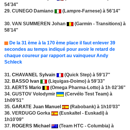
54’34"
29. CUNEGO Damiano
(Lampre-Farnese) à 56’14"
30. VAN SUMMEREN Johan
(Garmin - Transitions) à
58’14"
De la 31 ème à la 170 ème place il faut enlever 39
secondes au temps indiqué pour avoir le retard de
chaque coureur par rapport au vainqueur Andy
Schleck
31.
CHAVANEL Sylvain
(Quick Step) à 59’17"
32.
BASSO Ivan
(Liquigas-Doimo) à 59’33"
33.
AERTS Mario
(Omega Pharma-Lotto) à 1h 02’36"
34. GUSTOV Volodymir
(Cervélo Test Team) à
1h09’51"
35.
GARATE Juan Manuel
(Rabobank) à 1h10’03"
36. VERDUGO Gorka
(Euskaltel - Euskadi) à
1h10’09"
37.
ROGERS Michael
(Team HTC - Columbia) à