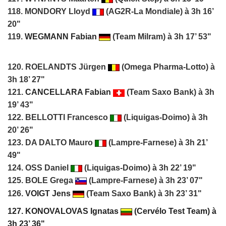
118. MONDORY Lloyd
(AG2R-La Mondiale) à 3h 16’
20"
119.
WEGMANN Fabian
(Team Milram) à 3h 17’ 53"
120. ROELANDTS Jürgen
(Omega Pharma-Lotto) à
3h 18’ 27"
121.
CANCELLARA Fabian
(Team Saxo Bank) à 3h
19’ 43"
122. BELLOTTI Francesco
(Liquigas-Doimo) à 3h
20’ 26"
123. DA DALTO Mauro
(Lampre-Farnese) à 3h 21’
49"
124. OSS Daniel
(Liquigas-Doimo) à 3h 22’ 19"
125. BOLE Grega
(Lampre-Farnese) à 3h 23’ 07"
126.
VOIGT Jens
(Team Saxo Bank) à 3h 23’ 31"
127. KONOVALOVAS Ignatas
(Cervélo Test Team) à
3h 23’ 36"