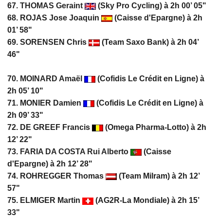
67.
THOMAS Geraint
(Sky Pro Cycling) à 2h 00’ 05"
68. ROJAS Jose Joaquin
(Caisse d'Epargne) à 2h
01’ 58"
69. SORENSEN Chris
(Team Saxo Bank) à 2h 04’
46"
70.
MOINARD Amaël
(Cofidis Le Crédit en Ligne) à
2h 05’ 10"
71. MONIER Damien
(Cofidis Le Crédit en Ligne) à
2h 09’ 33"
72. DE GREEF Francis
(Omega Pharma-Lotto) à 2h
12’ 22"
73.
FARIA DA COSTA Rui Alberto
(Caisse
d'Epargne) à 2h 12’ 28"
74. ROHREGGER Thomas
(Team Milram) à 2h 12’
57"
75. ELMIGER Martin
(AG2R-La Mondiale) à 2h 15’
33"