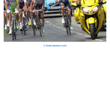
© ledicodutour.com