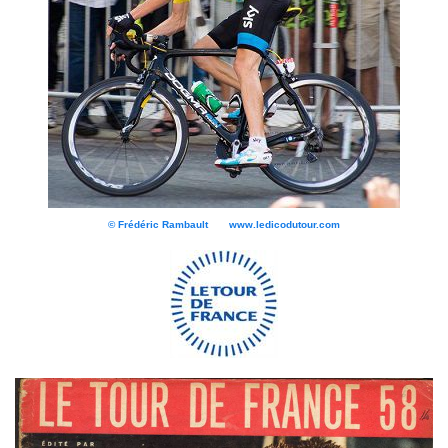
© Frédéric Rambault www.ledicodutour.com