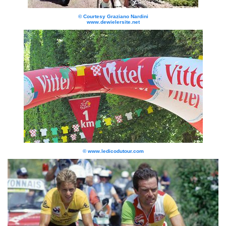
© Courtesy Graziano Nardini
www.dewielersite.net
© www.ledicodutour.com