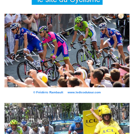
© Frédéric Rambault www.ledicodutour.com