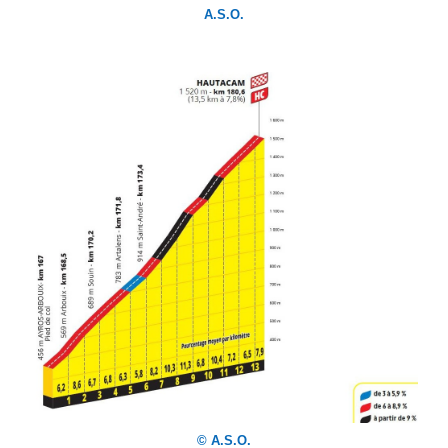
A.S.O.
© A.S.O.