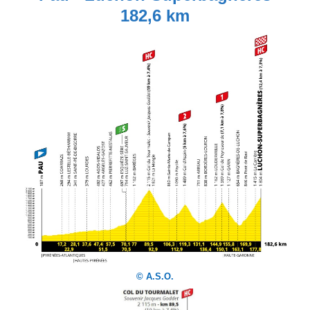
182,6 km
© A.S.O.