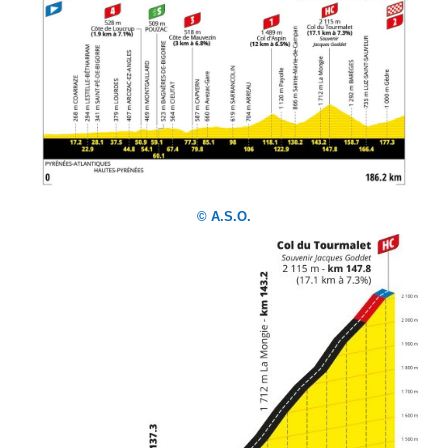
© A.S.O.