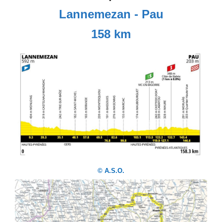
Lannemezan - Pau
158 km
© A.S.O.