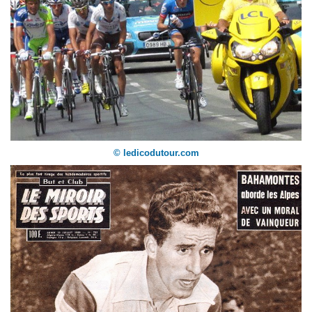
© ledicodutour.com