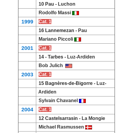
10 Pau -
Luchon
Rodolfo Massi
1999
Cat. 1
16 Lannemezan -
Pau
Mariano Piccoli
2001
Cat. 1
14 - Tarbes -
Luz-Ardiden
Bob Julich
2003
Cat. 1
15 Bagnères-de-Bigorre -
Luz-
Ardiden
Sylvain Chavanel
2004
Cat. 1
12 Castelsarrasin -
La Mongie
Michael Rasmussen