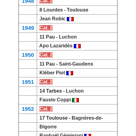
1948
Cat. 2
8 Lourdes -
Toulouse
Jean Robic
1949
Cat. 2
11 Pau -
Luchon
Apo Lazaridès
1950
Cat. 2
11 Pau -
Saint-Gaudens
Kléber Piot
1951
Cat. 2
14 Tarbes -
Luchon
Fausto Coppi
1952
Cat. 2
17 Toulouse -
Bagnères-de-
Bigorre
Raphaël Géminiani