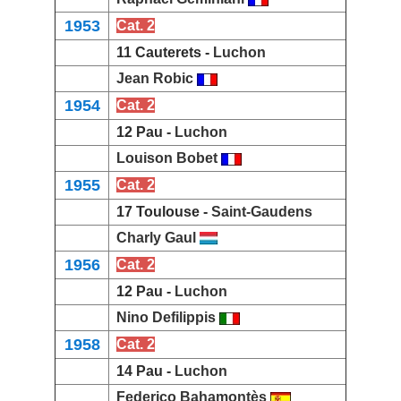
1953
Cat. 2
11 Cauterets -
Luchon
Jean Robic
1954
Cat. 2
12 Pau -
Luchon
Louison Bobet
1955
Cat. 2
17 Toulouse -
Saint-Gaudens
Charly Gaul
1956
Cat. 2
12 Pau -
Luchon
Nino Defilippis
1958
Cat. 2
14 Pau -
Luchon
Federico Bahamontès