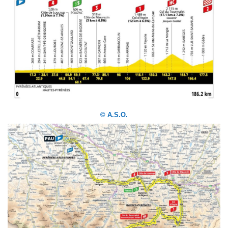
© A.S.O.