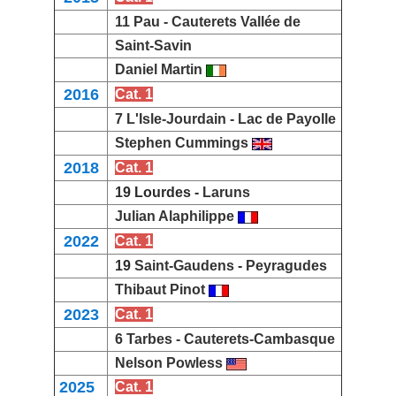
11 Pau -
Cauterets Vallée de
Saint-Savin
Daniel Martin
2016
Cat. 1
7 L'Isle-Jourdain -
Lac de Payolle
Stephen Cummings
2018
Cat. 1
19 Lourdes -
Laruns
Julian Alaphilippe
2022
Cat. 1
19
Saint-Gaudens
-
Peyragudes
Thibaut Pinot
2023
Cat. 1
6
Tarbes
-
Cauterets-Cambasque
Nelson Powless
2025
Cat. 1