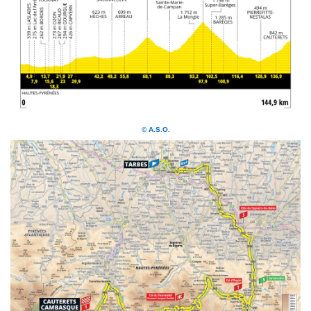
© A.S.O.