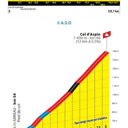
©
A.S.O