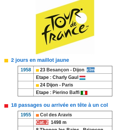
2 jours en maillot jaune
1958
23
Besançon
-
Dijon
clm
Etape : Charly Gaul
24 Dijon -
Paris
Etape :
Pierino Baffi
18 passages ou arrivée en tête à un col
1955
Col des Aravis
Cat. 2
1498 m
8 Thonon-les-Bains - Briançon