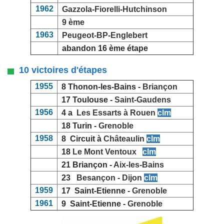
1962
Gazzola-Fiorelli-Hutchinson
9 ème
1963
Peugeot-BP-Englebert
abandon 16 ème étape
10 victoires d'étapes
1955
8 Thonon-les-Bains -
Briançon
17 Toulouse -
Saint-Gaudens
1956
4 a
Les Essarts à Rouen
clm
18 Turin -
Grenoble
1958
8 Circuit à
Châteaulin
clm
18
Le Mont Ventoux
clm
21 Briançon -
Aix-les-Bains
23
Besançon
-
Dijon
clm
1959
17 Saint-Etienne -
Grenoble
1961
9 Saint-Etienne -
Grenoble