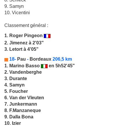
9. Samyn
10. Vicentini
Classement général :
1.
Roger Pingeon
2. Jimenez à 2'03"
3. Letort à 4'05"
18-
Pau
-
Bordeaux
206,5 km
1.
Marino Basso
en 5h52'45"
2. Vandenberghe
3. Durante
4. Samyn
5. Foucher
6. Van der Vleuten
7. Junkermann
8. F.Manzaneque
9. Dalla Bona
10. Izier