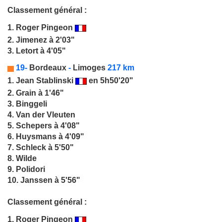
Classement général :
1.
Roger Pingeon
2. Jimenez à 2'03"
3. Letort à 4'05"
19-
Bordeaux
-
Limoges
217 km
1.
Jean Stablinski
en 5h50'20"
2. Grain à 1'46"
3. Binggeli
4. Van der Vleuten
5. Schepers à 4'08"
6. Huysmans à 4'09"
7. Schleck à 5'50"
8. Wilde
9. Polidori
10. Janssen à 5'56"
Classement général :
1.
Roger Pingeon