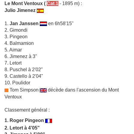
Le Mont Ventoux
(
Cat.1
- 1895 m) :
Julio Jimenez
1.
Jan Janssen
en 6h58'15"
2. Gimondi
3. Pingeon
4. Balmamion
5. Aimar
6. Jimenez à 3"
7. Letort
8. Puschel à 2'02"
9. Castello à 2'04"
10. Poulidor
Tom Simpson
décède dans l'ascension du Mont
Ventoux
Classement général :
1.
Roger Pingeon
2. Letort à 4'05"