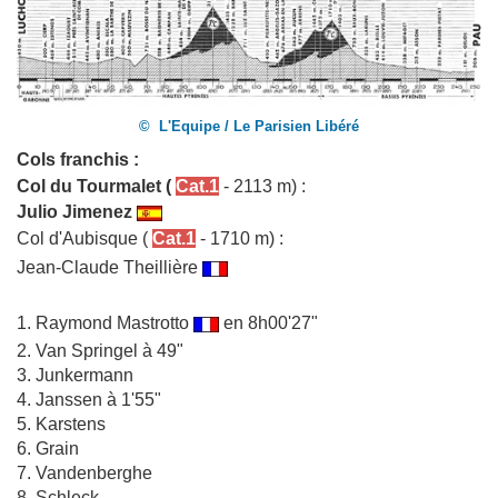
© L'Equipe / Le Parisien Libéré
Cols franchis :
Col du Tourmalet
(
Cat.1
- 2113 m) :
Julio Jimenez
Col d'Aubisque
(
Cat.1
- 1710 m) :
Jean-Claude Theillière
1.
Raymond Mastrotto
en 8h00'27"
2. Van Springel à 49"
3. Junkermann
4. Janssen à 1'55"
5. Karstens
6. Grain
7. Vandenberghe
8. Schleck