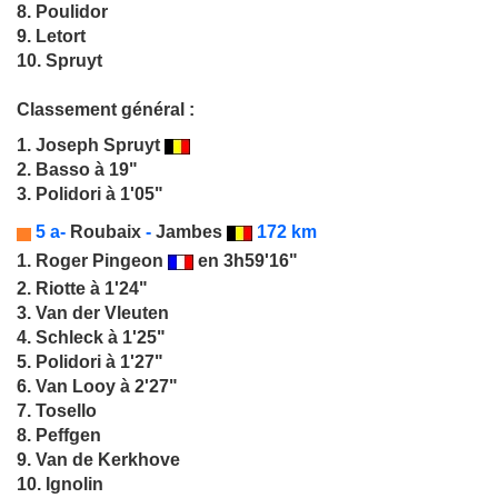
8. Poulidor
9. Letort
10. Spruyt
Classement général :
1.
Joseph Spruyt
2. Basso à 19"
3. Polidori à 1'05"
5 a-
Roubaix
-
Jambes
172 km
1.
Roger Pingeon
en 3h59'16"
2. Riotte à 1'24"
3. Van der Vleuten
4. Schleck à 1'25"
5. Polidori à 1'27"
6. Van Looy à 2'27"
7. Tosello
8. Peffgen
9. Van de Kerkhove
10. Ignolin