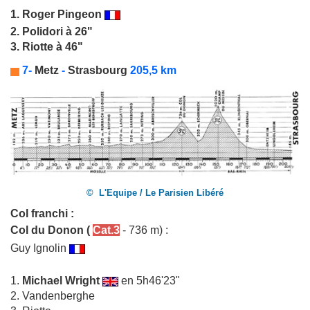
1.
Roger Pingeon
2. Polidori à 26"
3. Riotte à 46"
7-
Metz
-
Strasbourg
205,5 km
© L'Equipe / Le Parisien Libéré
Col franchi :
Col du Donon
(
Cat.3
- 736 m) :
Guy Ignolin
1.
Michael Wright
en 5h46'23"
2. Vandenberghe