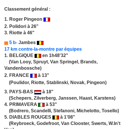
Classement général :
1.
Roger Pingeon
2. Polidori à 26"
3. Riotte à 46"
5 b-
Jambes
17 km contre-la-montre par équipes
1.
BELGIQUE
en 1h48'32"
(Van Looy, Spruyt, Van Springel, Brands,
Vandenbossche)
2.
FRANCE
à 13"
(Poulidor, Riotte, Stablinski, Novak, Pingeon)
3.
PAYS-BAS
à 18"
(Schepers, Zilverberg, Janssen, Haast, Karstens)
4.
PRIMAVERA
à 53"
(Bodrero, Scandelli, Stefanoni, Michelotto, Tosello)
5.
DIABLES ROUGES
à 1'08"
(Reybroeck, Godefroot, Van Clooster, Swerts, W.In't