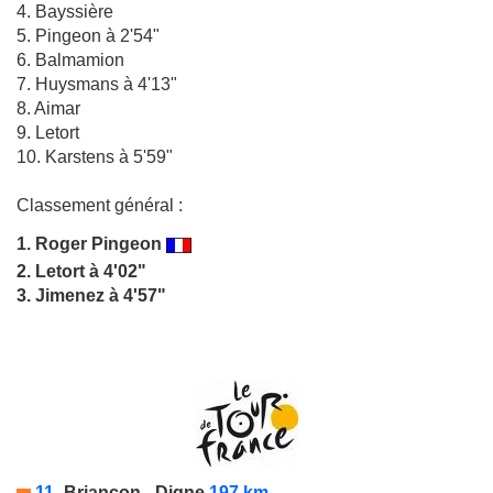
4. Bayssière
5. Pingeon à 2'54"
6. Balmamion
7. Huysmans à 4'13"
8. Aimar
9. Letort
10. Karstens à 5'59"
Classement général :
1.
Roger Pingeon
2. Letort à 4'02"
3. Jimenez à 4'57"
11-
Briançon
-
Digne
197 km