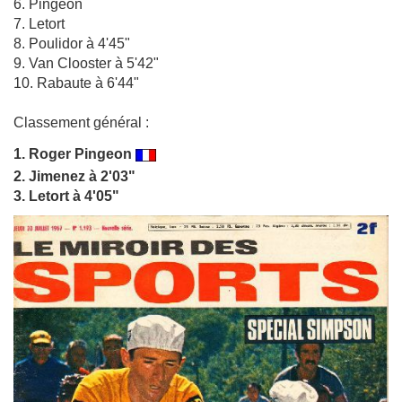
6. Pingeon
7. Letort
8. Poulidor à 4'45"
9. Van Clooster à 5'42"
10. Rabaute à 6'44"
Classement général :
1.
Roger Pingeon
2. Jimenez à 2'03"
3. Letort à 4'05"