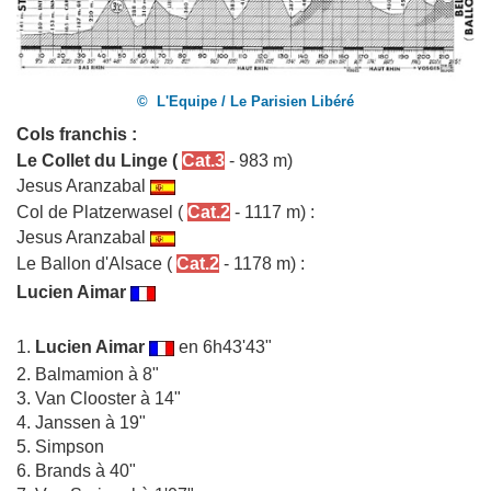
© L'Equipe / Le Parisien Libéré
Cols franchis :
Le Collet du Linge
(
Cat.3
- 983 m)
Jesus Aranzabal
Col de Platzerwasel
(
Cat.2
- 1117 m) :
Jesus Aranzabal
Le Ballon d'Alsace
(
Cat.2
- 1178 m) :
Lucien Aimar
1.
Lucien Aimar
en 6h43'43"
2. Balmamion à 8"
3. Van Clooster à 14"
4. Janssen à 19"
5. Simpson
6. Brands à 40"