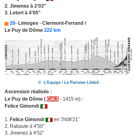
2. Jimenez à 2'03"
3. Letort à 4'05"
20-
Limoges
-
Clermont-Ferrand /
Le Puy de Dôme
222 km
© L'Equipe / Le Parisien Libéré
Ascension réalisée :
Le Puy de Dôme
(
Cat.1
- 1415 m) :
Felice Gimondi
1.
Felice Gimondi
en 7h08'21"
2. Rabaute à 4'50"
3. Jimenez à 4'52"