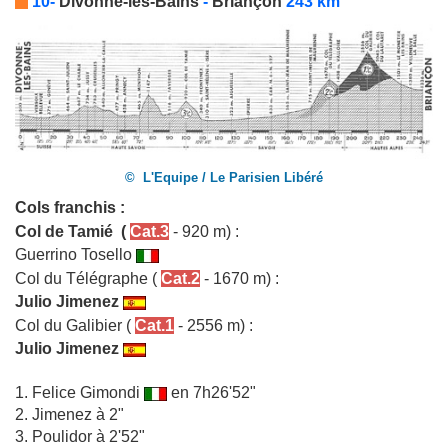
10-
Divonne-les-Bains
-
Briançon
243 km
© L'Equipe / Le Parisien Libéré
Cols franchis :
Col de Tamié
(
Cat.3
- 920 m) :
Guerrino Tosello
Col du Télégraphe
(
Cat.2
- 1670 m) :
Julio Jimenez
Col du Galibier
(
Cat.1
- 2556 m) :
Julio Jimenez
1.
Felice Gimondi
en 7h26'52"
2. Jimenez à 2"
3. Poulidor à 2'52"