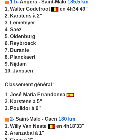
1
b-
Angers
-
Saint-Malo
185,5 km
1.
Walter Godefroot
en 4h34'49"
2. Karstens à 2"
3. Lemeteyer
4. Saez
5. Oldenburg
6. Reybroeck
7. Durante
8. Planckaert
9. Nijdam
10. Janssen
Classement général :
1.
José-Maria Errandonea
2. Karstens à 5"
3. Poulidor à 6"
2-
Saint-Malo
-
Caen
180 km
1.
Willy Van Neste
en 4h18'33"
2. Aranzabal à 1"
3. Grain à 2"