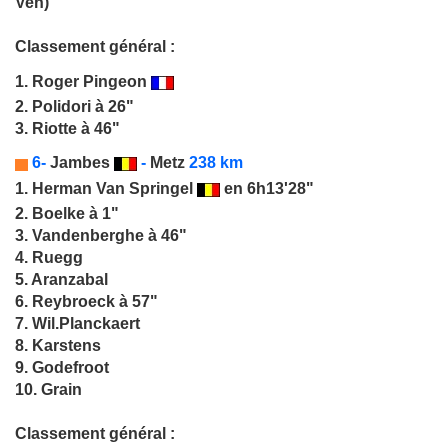
Ven)
Classement général :
1.
Roger Pingeon
2. Polidori à 26"
3. Riotte à 46"
6-
Jambes
-
Metz
238 km
1.
Herman Van Springel
en 6h13'28"
2. Boelke à 1"
3. Vandenberghe à 46"
4. Ruegg
5. Aranzabal
6. Reybroeck à 57"
7. Wil.Planckaert
8. Karstens
9. Godefroot
10. Grain
Classement général :