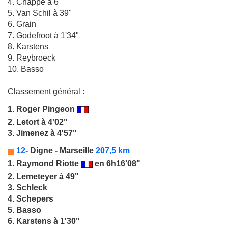
4. Chappe à 6"
5. Van Schil à 39"
6. Grain
7. Godefroot à 1'34"
8. Karstens
9. Reybroeck
10. Basso
Classement général :
1.
Roger Pingeon
2. Letort à 4'02"
3. Jimenez à 4'57"
12-
Digne
-
Marseille
207,5 km
1.
Raymond Riotte
en 6h16'08"
2. Lemeteyer à 49"
3. Schleck
4. Schepers
5. Basso
6. Karstens à 1'30"