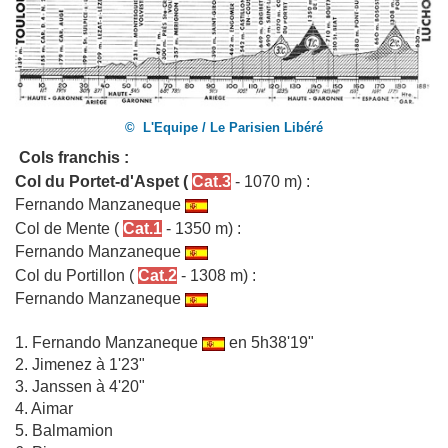
© L'Equipe / Le Parisien Libéré
Cols franchis :
Col du Portet-d'Aspet
(
Cat.3
- 1070 m) :
Fernando Manzaneque
Col de Mente
(
Cat.1
- 1350 m) :
Fernando Manzaneque
Col du Portillon
(
Cat.2
- 1308 m) :
Fernando Manzaneque
1.
Fernando Manzaneque
en 5h38'19"
2. Jimenez à 1'23"
3. Janssen à 4'20"
4. Aimar
5. Balmamion