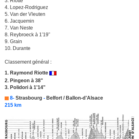
3. Riotte
4. Lopez-Rodriguez
5. Van der Vleuten
6. Jacquemin
7. Van Neste
8. Reybroeck à 1'19"
9. Grain
10. Durante
Classement général :
1.
Raymond Riotte
2. Pingeon à 38"
3. Polidori à 1'14"
8-
Strasbourg
-
Belfort / Ballon-d'Alsace
215 km