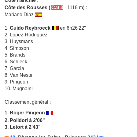
Côte franchie :
Côte des Rousses
(
Cat.3
- 1118 m) :
Mariano Diaz
1.
Guido Reybroeck
en 6h26'22"
2. Lopez-Rodriguez
3. Huysmans
4. Simpson
5. Brands
6. Schleck
7. Garcia
8. Van Neste
9. Pingeon
10. Mugnaini
Classement général :
1.
Roger Pingeon
2. Polidori à 2'06"
3. Letort à 2'43"