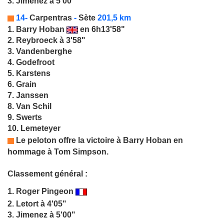
3. Jimenez à 5'00"
14-
Carpentras
-
Sète
201,5 km
1.
Barry Hoban
en 6h13'58"
2. Reybroeck à 3'58"
3. Vandenberghe
4. Godefroot
5. Karstens
6. Grain
7. Janssen
8. Van Schil
9. Swerts
10. Lemeteyer
Le peloton offre la victoire à Barry Hoban en
hommage à
Tom Simpson
.
Classement général :
1.
Roger Pingeon
2. Letort à 4'05"
3. Jimenez à 5'00"