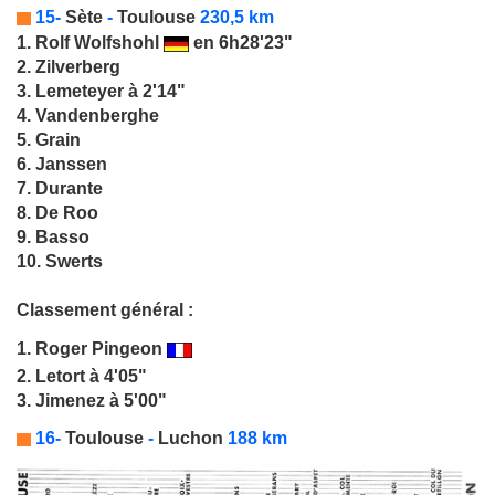
15-
Sète
-
Toulouse
230,5 km
1.
Rolf Wolfshohl
en 6h28'23"
2. Zilverberg
3. Lemeteyer à 2'14"
4. Vandenberghe
5. Grain
6. Janssen
7. Durante
8. De Roo
9. Basso
10. Swerts
Classement général :
1.
Roger Pingeon
2. Letort à 4'05"
3. Jimenez à 5'00"
16-
Toulouse
-
Luchon
188 km