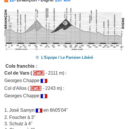
© L'Equipe / Le Parisien Libéré
Cols franchis :
Col de Vars
(
Cat.2
- 2111 m) :
Georges Chappe
Col d'Allos
(
Cat.1
- 2243 m) :
Georges Chappe
1.
José Samyn
en 6h05'04"
2. Foucher à 3"
3. Schutz à 4"