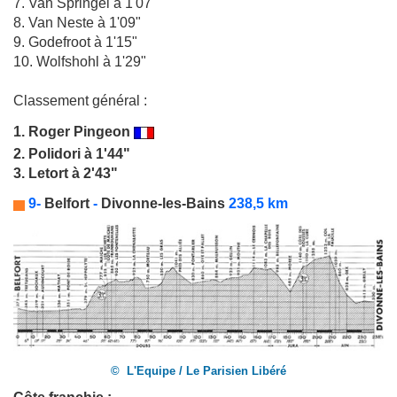
7. Van Springel à 1'07"
8. Van Neste à 1'09"
9. Godefroot à 1'15"
10. Wolfshohl à 1'29"
Classement général :
1.
Roger Pingeon
2. Polidori à 1'44"
3. Letort à 2'43"
9-
Belfort
-
Divonne-les-Bains
238,5 km
© L'Equipe / Le Parisien Libéré