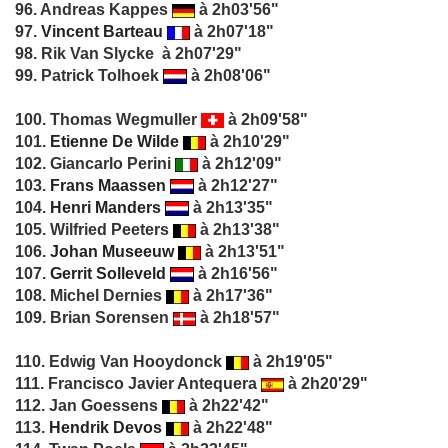
96. Andreas Kappes
à 2h03'56"
97.
Vincent Barteau
à 2h07'18"
98. Rik Van Slycke à 2h07'29"
99. Patrick Tolhoek
à 2h08'06"
100. Thomas Wegmuller
à 2h09'58"
101.
Etienne De Wilde
à 2h10'29"
102. Giancarlo Perini
à 2h12'09"
103.
Frans Maassen
à 2h12'27"
104.
Henri Manders
à 2h13'35"
105. Wilfried Peeters
à 2h13'38"
106.
Johan Museeuw
à 2h13'51"
107.
Gerrit Solleveld
à 2h16'56"
108. Michel Dernies
à 2h17'36"
109. Brian Sorensen
à 2h18'57"
110. Edwig Van Hooydonck
à 2h19'05"
111. Francisco Javier Antequera
à 2h20'29"
112. Jan Goessens
à 2h22'42"
113.
Hendrik Devos
à 2h22'48"