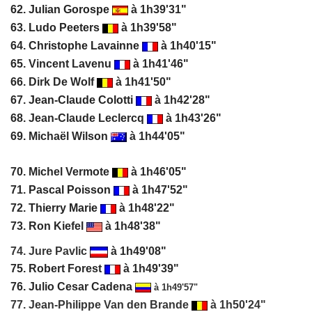
62.
Julian Gorospe
à 1h39'31"
63.
Ludo Peeters
à 1h39'58"
64.
Christophe Lavainne
à 1h40'15"
65. Vincent Lavenu
à 1h41'46"
66. Dirk De Wolf
à 1h41'50"
67.
Jean-Claude Colotti
à 1h42'28"
68. Jean-Claude Leclercq
à 1h43'26"
69. Michaël Wilson
à 1h44'05"
70. Michel Vermote
à 1h46'05"
71.
Pascal Poisson
à 1h47'52"
72.
Thierry Marie
à 1h48'22"
73. Ron Kiefel
à 1h48'38"
74. Jure Pavlic
à 1h49'08"
75.
Robert Forest
à 1h49'39"
76. Julio Cesar Cadena
à 1h49'57"
77. Jean-Philippe Van den Brande
à 1h50'24"