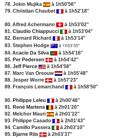
78. Jokin Mujika
à 1h50'56"
79. Christian Chaubet
à 1h52'18"
80. Alfred Achermann
à 1h53'02"
81.
Claudio Chiappucci
à 1h53'04"
82. Bernard Richard
à 1h53'14"
à 1h53'35"
83. Stephen Hodge
84.
Acacio Da Silva
à 1h54'16"
85.
Per Pedersen
à 1h54'42"
86.
Jeff Pierce
à 1h54'58"
87. Marc Van Orsouw
à 1h55'48"
88. Jesper Worre
à 1h57'23"
89. François Lemarchand
à 1h58'50"
90.
Philippe Leleu
à 2h00'46"
91.
René Martens
à 2h01'20"
92. Melchor Mauri
à 2h01'22"
93. Philippe Casado
à 2h01'43"
94. Camillo Passera
à 2h03'10"
95.
Bjarne Riis
à 2h03'37"