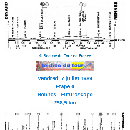
© Société du Tour de France
Vendredi 7 juillet 1989
Etape 6
Rennes - Futuroscope
258,5 km