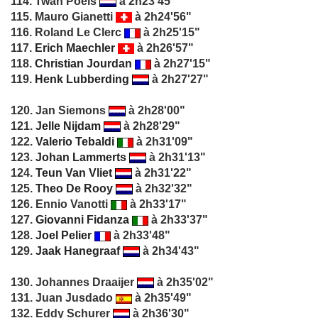
114. Twan Poels
à 2h23'45"
115. Mauro Gianetti
à 2h24'56"
116. Roland Le Clerc
à 2h25'15"
117.
Erich Maechler
à 2h26'57"
118.
Christian Jourdan
à 2h27'15"
119.
Henk Lubberding
à 2h27'27"
120. Jan Siemons
à 2h28'00"
121.
Jelle Nijdam
à 2h28'29"
122.
Valerio Tebaldi
à 2h31'09"
123.
Johan Lammerts
à 2h31'13"
124.
Teun Van Vliet
à 2h31'22"
125.
Theo De Rooy
à 2h32'32"
126. Ennio Vanotti
à 2h33'17"
127.
Giovanni Fidanza
à 2h33'37"
128.
Joel Pelier
à 2h33'48"
129.
Jaak Hanegraaf
à 2h34'43"
130. Johannes Draaijer
à 2h35'02"
131. Juan Jusdado
à 2h35'49"
132. Eddy Schurer
à 2h36'30"