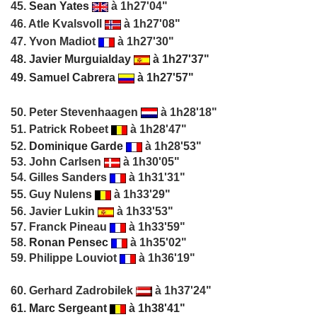
45.
Sean Yates
à 1h27'04"
46. Atle Kvalsvoll
à 1h27'08"
47. Yvon Madiot
à 1h27'30"
48.
Javier Murguialday
à 1h27'37"
49.
Samuel Cabrera
à 1h27'57"
50. Peter Stevenhaagen
à 1h28'18"
51. Patrick Robeet
à 1h28'47"
52.
Dominique Garde
à 1h28'53"
53. John Carlsen
à 1h30'05"
54. Gilles Sanders
à 1h31'31"
55. Guy Nulens
à 1h33'29"
56. Javier Lukin
à 1h33'53"
57. Franck Pineau
à 1h33'59"
58.
Ronan Pensec
à 1h35'02"
59. Philippe Louviot
à 1h36'19"
60. Gerhard Zadrobilek
à 1h37'24"
61.
Marc Sergeant
à 1h38'41"