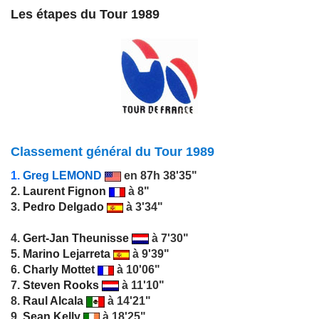
Les étapes du Tour 1989
Classement général du Tour 1989
1.
Greg LEMOND
en 87h 38'35"
2.
Laurent Fignon
à 8"
3.
Pedro Delgado
à 3'34"
4.
Gert-Jan Theunisse
à 7'30"
5.
Marino Lejarreta
à 9'39"
6.
Charly Mottet
à 10'06"
7.
Steven Rooks
à 11'10"
8.
Raul Alcala
à 14'21"
9.
Sean Kelly
à 18'25"