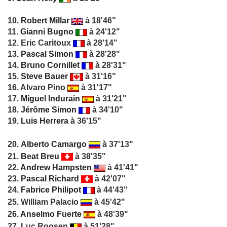
10.
Robert Millar
à 18'46"
11.
Gianni Bugno
à 24'12"
12. Eric Caritoux
à 28'14"
13.
Pascal Simon
à 28'28"
14.
Bruno Cornillet
à 28'31"
15.
Steve Bauer
à 31'16"
16. Alvaro Pino
à 31'17"
17.
Miguel Indurain
à 31'21"
18.
Jérôme Simon
à 34'10"
19.
Luis Herrera
à 36'15"
20.
Alberto Camargo
à 37'13"
21.
Beat Breu
à 38'35"
22.
Andrew Hampsten
à 41'41"
23.
Pascal Richard
à 42'07"
24.
Fabrice Philipot
à 44'43"
25. William Palacio
à 45'42"
26.
Anselmo Fuerte
à 48'39"
27. Luc Roosen
à 51'28"