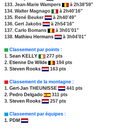
133. Jean-Marie Wampers
à 2h38'59"
134. Walter Magnago
à 2h40'16"
135. René Beuker
à 2h40'49"
136. Gert Jakobs
à 2h54'16"
137. Carlo Bomans
à 3h01'01"
138.
Mathieu Hermans
à 3h04'01"
Classement par points :
1.
Sean KELLY
277 pts
2.
Etienne De Wilde
194 pts
3.
Steven Rooks
163 pts
Classement de la montagne :
1.
Gert-Jan THEUNISSE
441 pts
2.
Pedro Delgado
311 pts
3.
Steven Rooks
257 pts
Classement par équipes :
1. PDM