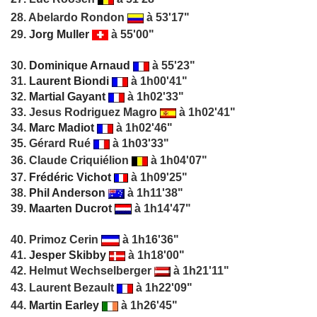
28. Abelardo Rondon
à 53'17"
29.
Jorg Muller
à 55'00"
30.
Dominique Arnaud
à 55'23"
31.
Laurent Biondi
à 1h00'41"
32.
Martial Gayant
à 1h02'33"
33. Jesus Rodriguez Magro
à 1h02'41"
34.
Marc Madiot
à 1h02'46"
35. Gérard Rué
à 1h03'33"
36. Claude Criquiélion
à 1h04'07"
37.
Frédéric Vichot
à 1h09'25"
38.
Phil Anderson
à 1h11'38"
39.
Maarten Ducrot
à 1h14'47"
40. Primoz Cerin
à 1h16'36"
41.
Jesper Skibby
à 1h18'00"
42. Helmut Wechselberger
à 1h21'11"
43. Laurent Bezault
à 1h22'09"
44.
Martin Earley
à 1h26'45"