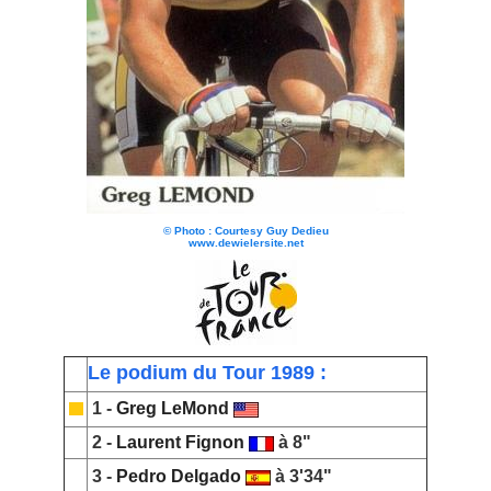
© Photo : Courtesy Guy Dedieu
www.dewielersite.net
Le podium du Tour 1989 :
1 -
Greg LeMond
2 -
Laurent Fignon
à 8"
3 -
Pedro Delgado
à 3'34"