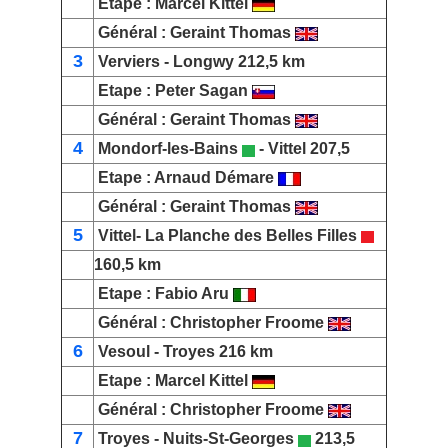
Etape :
Marcel Kittel
Général :
Geraint Thomas
3
Verviers
-
Longwy
212,5 km
Etape :
Peter Sagan
Général :
Geraint Thomas
4
Mondorf-les-Bains
-
Vittel
207,5
Etape :
Arnaud Démare
Général :
Geraint Thomas
5
Vittel
-
La Planche des Belles Filles
160,5 km
Etape :
Fabio Aru
Général :
Christopher Froome
6
Vesoul
-
Troyes
216 km
Etape :
Marcel Kittel
Général :
Christopher Froome
7
Troyes
-
Nuits-St-Georges
213,5