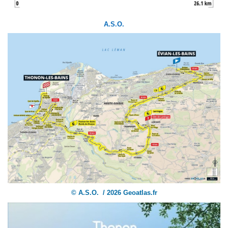
A.S.O.
© A.S.O. / 2026 Geoatlas.fr