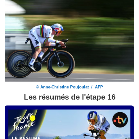
© Anne-Christine Poujoulat / AFP
Les résumés de l'étape 16