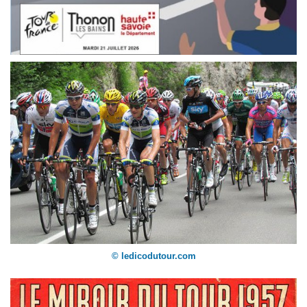
© ledicodutour.com