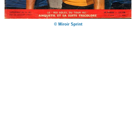
© Miroir Sprint