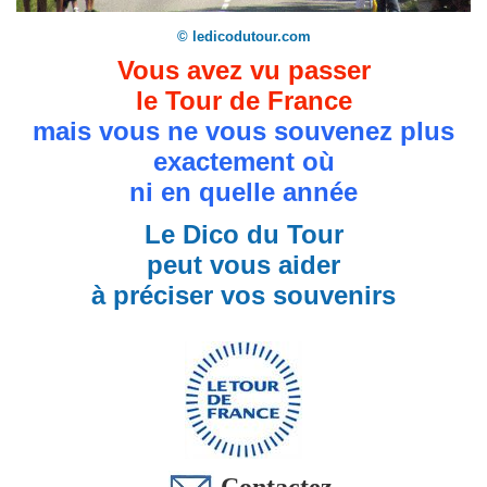
© ledicodutour.com
Vous avez vu passer
le Tour de France
mais vous ne vous souvenez plus
exactement où
ni en quelle année
Le Dico du Tour
peut vous aider
à préciser vos souvenirs
Contactez