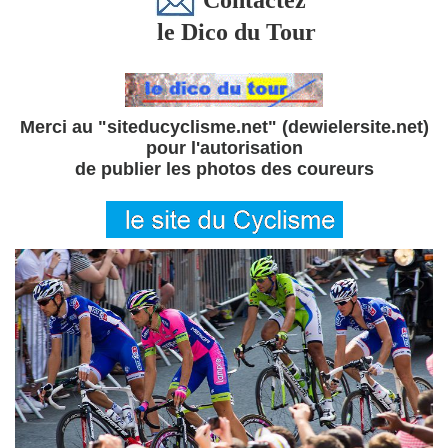
le Dico du Tour
Merci au "siteducyclisme.net" (dewielersite.net)
pour l'autorisation
de publier les photos des coureurs