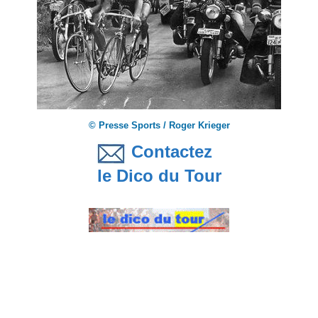
© Presse Sports / Roger Krieger
Contactez
le Dico du Tour