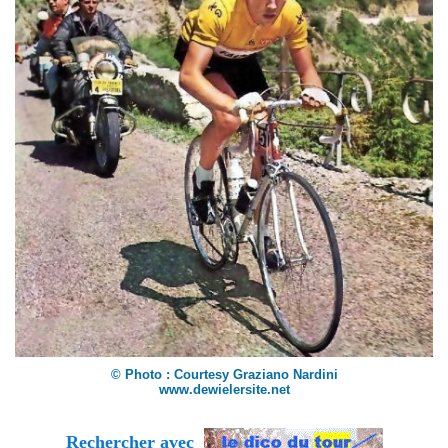
© Photo : Courtesy Graziano Nardini
www.dewielersite.net
Rechercher avec