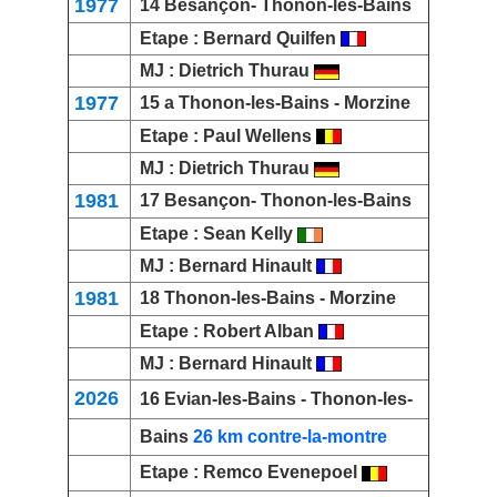
1977
14
Besançon
- Thonon-les-Bains
Etape :
Bernard Quilfen
MJ :
Dietrich Thurau
1977
15 a Thonon-les-Bains -
Morzine
Etape :
Paul Wellens
MJ :
Dietrich Thurau
1981
17
Besançon
- Thonon-les-Bains
Etape :
Sean Kelly
MJ :
Bernard Hinault
1981
18 Thonon-les-Bains -
Morzine
Etape :
Robert Alban
MJ :
Bernard Hinault
2026
16
Evian-les-Bains
-
Thonon-les-
Bains
2
6 km
c
ontre-la-montre
Etape :
Remco Evenepoel