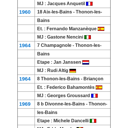
MJ :
Jacques Anquetil
1960
18
Aix-les-Bains
- Thonon-les-
Bains
Et. :
Fernando Manzanèque
MJ :
Gastone Nencini
1964
7
Champagnole
- Thonon-les-
Bains
Etape :
Jan Janssen
MJ :
Rudi Altig
1964
8 Thonon-les-Bains -
Briançon
Et. :
Federico Bahamontès
MJ :
Georges Groussard
1969
8 b
Divonne-les-Bains
- Thonon-
les-Bains
Etape :
Michele Dancelli