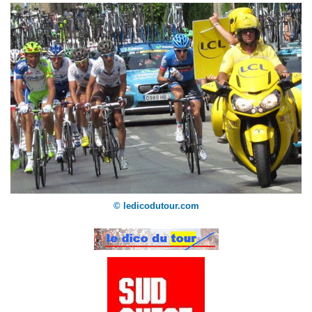
© ledicodutour.com