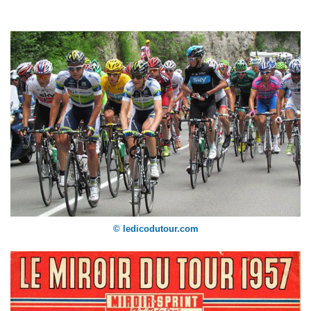
© ledicodutour.com