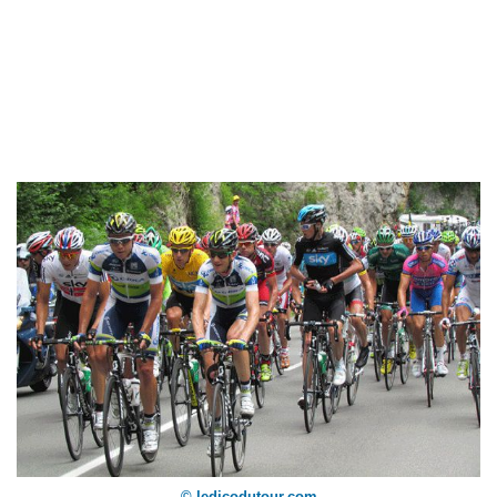
© ledicodutour.com