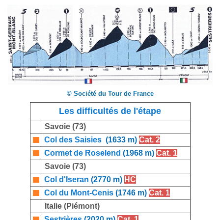
© Société du Tour de France
Les difficultés de l'étape
Savoie (73)
Col des Saisies
(1633 m)
Cat. 2
Cormet de Roselend
(1968 m)
Cat. 1
Savoie (73)
Col d'Iseran
(2770 m)
HC
Col du Mont-Cenis
(1746 m)
Cat. 1
Italie (Piémont)
Sestrières
(2020 m)
Cat. 1