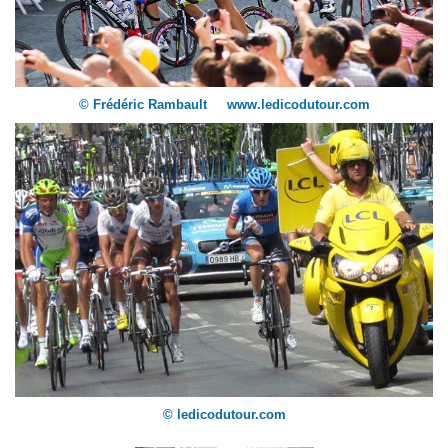
© Frédéric Rambault www.ledicodutour.com
© ledicodutour.com