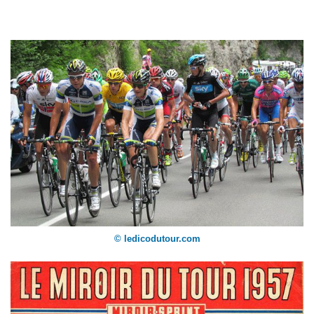
© ledicodutour.com