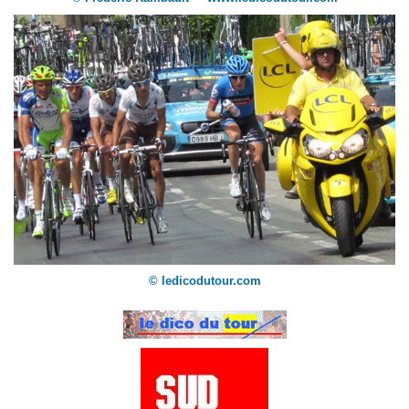
© ledicodutour.com