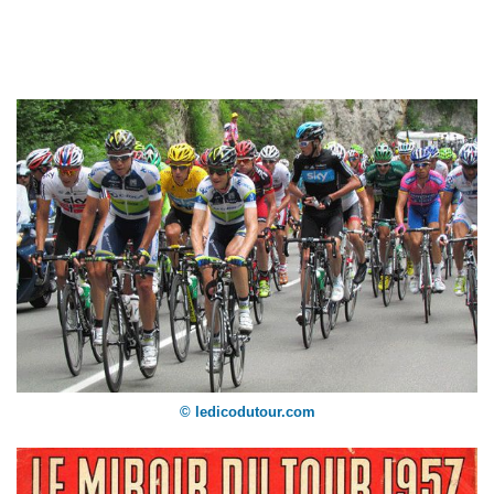
© ledicodutour.com