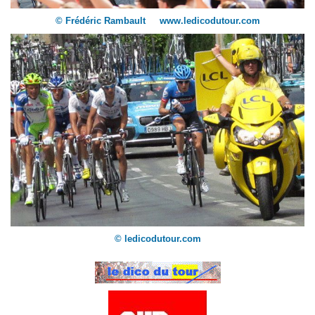
© Frédéric Rambault www.ledicodutour.com
© ledicodutour.com